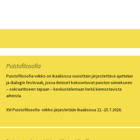
IX Puistofilosofia-viikkoa vietetään Ikaalisissa
24.-28.7.2018
→
selaus
Puistofilosofia
Puistofilosofia-viikko on Ikaalisissa vuosittain järjestettävä ajattelun
ja dialogin festivaali, jossa ihmiset kokoontuvat puiston siimekseen
– sokraattiseen tapaan – keskustelemaan heitä kiinnostavista
aiheista.
XVI Puistofilosofia -viikko järjestetään Ikaalisissa 21.-25.7.2026.