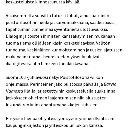
keskusteluista kiinnostunutta kävijää.
Aikaisemmilta vuosilta tutuksi tullut, ainutlaatuinen
puistofilosofian henki jatkui voimakkaana, saaden uusia,
tapahtuman tunnelmaa syventäneitä ulottuvuuksia.
Dialogin ja toisten ihmisten kanssakäymisen mukanaan
tuoma riemu oli jälleen käsin kosketeltavissa. Välitön
tunnelma, keskinäinen kunnioittaminen ja uusien ajatusten
mukanaan tuomat heureka-elämykset kuuluivat
dialogifestivaalin henkeen tänäkin kesänä.
Suomi 100 -juhlavuosi näkyi Puistofilosofia-viikon
ohjelmassa. Perinteinen jako puistossa päivällä ja
Bar No
Namessa
illalla järjestettyihin keskustelutilaisuuksiin sai
jatkokseen ohjelman laajentumisen niin alustusten
lukumäärän kuin tapahtumapaikkojen suhteen.
Erityisen hienoa oli yhteistyön syventyminen Ikaalisten
kaupunginkirjaston ja yhteiskoulun lukion kanssa.