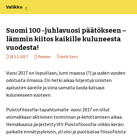
XV Puistofilosofia-viikko Ikaalisissa
Siirry
Haku:
Puistofilosofia
Valikko
sisältöön
15.-19.7.2025
Suomi 100 -juhlavuosi päätökseen –
lämmin kiitos kaikille kuluneesta
vuodesta!
28.12.2017
Yleinen
Antti Sorri
Vuosi 2017 on lopuillaan, lumi maassa (?) ja uuden vuoden
odotusta ilmassa. On hetki aikaa hiljentyä sinisten
ajatusten äärelle ja siinä samalla luoda katsaus
kuluneeseen vuoteen.
Puistofilosofia-tapahtumalle vuosi 2017 on ollut
voimakkaan aktiivisen toiminnan ja kehittämisen aikaa.
Heinäkuussa järjestetty VIII Puistofilosofia-viikko keräsi
paikalle ennätysyleisön, yli viisi ja puolisataa filosofisista