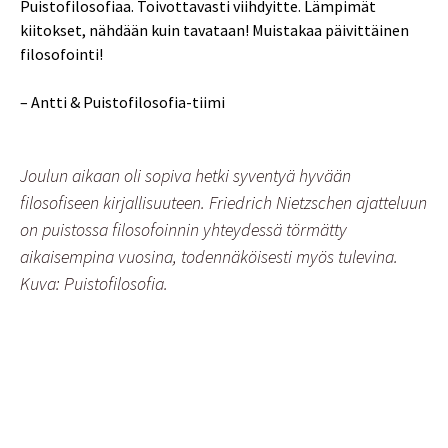
Puistofilosofiaa. Toivottavasti viihdyitte. Lämpimät
kiitokset, nähdään kuin tavataan! Muistakaa päivittäinen
filosofointi!
– Antti & Puistofilosofia-tiimi
Joulun aikaan oli sopiva hetki syventyä hyvään
filosofiseen kirjallisuuteen. Friedrich Nietzschen ajatteluun
on puistossa filosofoinnin yhteydessä törmätty
aikaisempina vuosina, todennäköisesti myös tulevina.
Kuva: Puistofilosofia.
←
Puistofilosofia mukana Tampereen Tulli Block
Partyssa 26.8.2017
Artikkelien