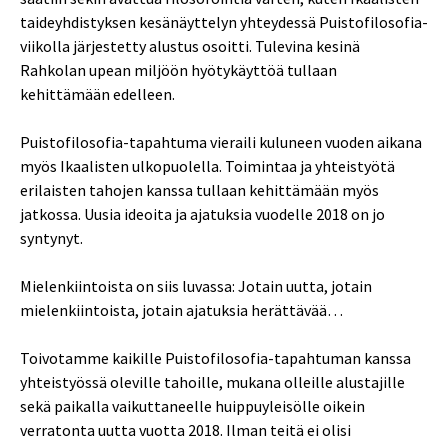
taideyhdistyksen kesänäyttelyn yhteydessä Puistofilosofia-
viikolla järjestetty alustus osoitti. Tulevina kesinä
Rahkolan upean miljöön hyötykäyttöä tullaan
kehittämään edelleen.
Puistofilosofia-tapahtuma vieraili kuluneen vuoden aikana
myös Ikaalisten ulkopuolella. Toimintaa ja yhteistyötä
erilaisten tahojen kanssa tullaan kehittämään myös
jatkossa. Uusia ideoita ja ajatuksia vuodelle 2018 on jo
syntynyt.
Mielenkiintoista on siis luvassa: Jotain uutta, jotain
mielenkiintoista, jotain ajatuksia herättävää…
Toivotamme kaikille Puistofilosofia-tapahtuman kanssa
yhteistyössä oleville tahoille, mukana olleille alustajille
sekä paikalla vaikuttaneelle huippuyleisölle oikein
verratonta uutta vuotta 2018. Ilman teitä ei olisi