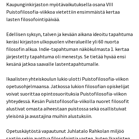
Kaupunginkirjaston myötävaikutuksella osana VIII
Puistofilosofia-viikkoa vietettiin ensimmäistä kertaa
lasten filosofointipäivää.
Edellisen syksyn, talven ja kevään aikana ideoitu tapahtuma
keräsi kirjaston ulkopuolen viheralueille yli 60 nuorta
filosofin alkua. Indie-tapahtuman näkökulmasta 1. kertaa
järjestetty tapahtuma oli menestys. Se tietää hyvää ensi
kesänä jatkoa saavalle lastentapahtumalle.
Ikaalisten yhteiskoulun lukio ulotti Puistofilosofia-viikon
opetusohjelmaansa. Jatkossa lukion filosofian opiskelijat
voivat suorittaa opintosuorituksia Puistofilosofia-viikon
yhteydessä. Kesän Puistofilosofia-viikolla nuoret filosofit
alustivat omasta aiheestaan puistossa sekä osallistuivat
yleisönä ja avustajina muihin alustuksiin.
Opetuskäytöstä vapautunut Juhlatalo Rahkolan miljöö
saatiin sekin avattua filosofointia varten, kuten Ikaalisten