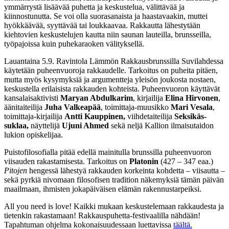
ymmärrystä lisäävää puhetta ja keskustelua, välittävää ja
kiinnostunutta. Se voi olla suorasanaista ja haastavaakin, muttei
hyökkäävää, syyttävää tai loukkaavaa. Rakkautta lähestytään
kiehtovien keskustelujen kautta niin saunan lauteilla, brunsseilla,
työpajoissa kuin puhekaraoken välityksellä.
Lauantaina 5.9. Ravintola Lämmön Rakkausbrunssilla Suvilahdessa
käytetään puheenvuoroja rakkaudelle. Tarkoitus on puheita pitäen,
mutta myös kysymyksiä ja argumentteja yleisön joukosta nostaen,
keskustella erilaisista rakkauden kohteista. Puheenvuoron käyttävät
kansalaisaktivisti
Maryan Abdulkarim
, kirjailija
Elina Hirvonen
,
äänitaiteilija
Juha Valkeapää
, toimittaja-muusikko
Mari Vesala
,
toimittaja-kirjailija
Antti Kauppinen,
viihdetaiteilija
Seksikäs-
suklaa,
näyttelijä
Ujuni Ahmed
sekä neljä Kallion ilmaisutaidon
lukion opiskelijaa.
Puistofilosofialla pitää edellä mainitulla brunssilla puheenvuoron
viisauden rakastamisesta. Tarkoitus on
Platonin
(427 – 347 eaa.)
Pitojen
hengessä lähestyä rakkauden korkeinta kohdetta – viisautta –
sekä pyrkiä nivomaan filosofisen tradition näkemyksiä tämän päivän
maailmaan, ihmisten jokapäiväisen elämän rakennustarpeiksi.
All you need is love! Kaikki mukaan keskustelemaan rakkaudesta ja
tietenkin rakastamaan! Rakkauspuhetta-festivaalilla nähdään!
Tapahtuman ohjelma kokonaisuudessaan luettavissa
täältä.