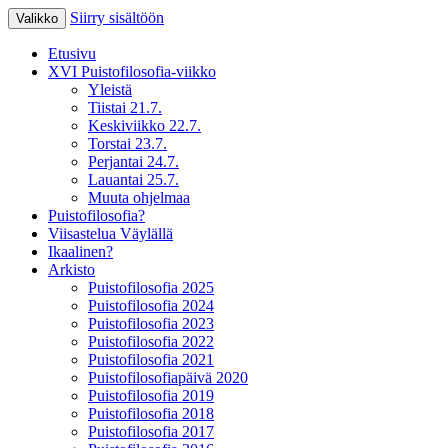
Siirry sisältöön
Valikko
XV Puistofilosofia-viikko Ikaalisissa
Puistofilosofia
Etusivu
15.-19.7.2025
XVI Puistofilosofia-viikko
Yleistä
Tiistai 21.7.
Keskiviikko 22.7.
Torstai 23.7.
Perjantai 24.7.
Lauantai 25.7.
Muuta ohjelmaa
Puistofilosofia?
Viisastelua Väylällä
Ikaalinen?
Arkisto
Puistofilosofia 2025
Puistofilosofia 2024
Puistofilosofia 2023
Puistofilosofia 2022
Puistofilosofia 2021
Puistofilosofiapäivä 2020
Puistofilosofia 2019
Puistofilosofia 2018
Puistofilosofia 2017