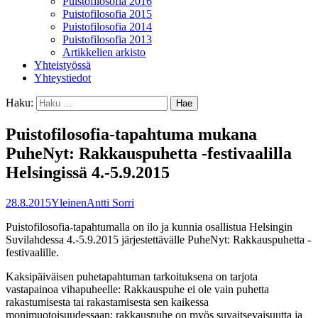
Puistofilosofia 2016
Puistofilosofia 2015
Puistofilosofia 2014
Puistofilosofia 2013
Artikkelien arkisto
Yhteistyössä
Yhteystiedot
Haku:
Puistofilosofia-tapahtuma mukana
PuheNyt: Rakkauspuhetta -festivaalilla
Helsingissä 4.-5.9.2015
28.8.2015
Yleinen
Antti Sorri
Puistofilosofia-tapahtumalla on ilo ja kunnia osallistua Helsingin
Suvilahdessa 4.-5.9.2015 järjestettävälle PuheNyt: Rakkauspuhetta -
festivaalille.
Kaksipäiväisen puhetapahtuman tarkoituksena on tarjota
vastapainoa vihapuheelle: Rakkauspuhe ei ole vain puhetta
rakastumisesta tai rakastamisesta sen kaikessa
monimuotoisuudessaan; rakkauspuhe on myös suvaitsevaisuutta ja