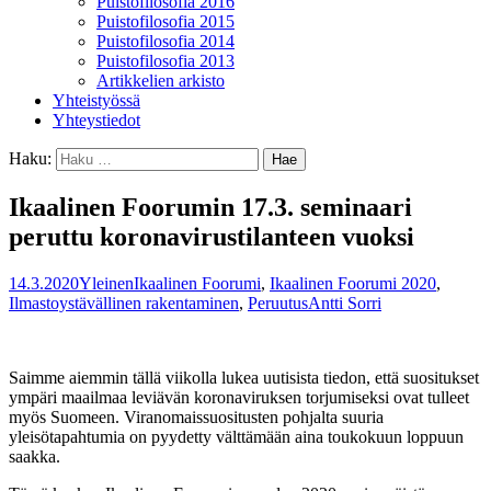
Puistofilosofia 2016
Puistofilosofia 2015
Puistofilosofia 2014
Puistofilosofia 2013
Artikkelien arkisto
Yhteistyössä
Yhteystiedot
Haku:
Ikaalinen Foorumin 17.3. seminaari
peruttu koronavirustilanteen vuoksi
14.3.2020
Yleinen
Ikaalinen Foorumi
,
Ikaalinen Foorumi 2020
,
Ilmastoystävällinen rakentaminen
,
Peruutus
Antti Sorri
Saimme aiemmin tällä viikolla lukea uutisista tiedon, että suositukset
ympäri maailmaa leviävän koronaviruksen torjumiseksi ovat tulleet
myös Suomeen. Viranomaissuositusten pohjalta suuria
yleisötapahtumia on pyydetty välttämään aina toukokuun loppuun
saakka.