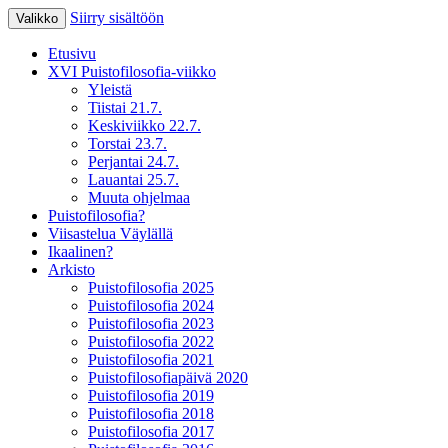
Siirry sisältöön
Valikko
XV Puistofilosofia-viikko Ikaalisissa
Puistofilosofia
Etusivu
15.-19.7.2025
XVI Puistofilosofia-viikko
Yleistä
Tiistai 21.7.
Keskiviikko 22.7.
Torstai 23.7.
Perjantai 24.7.
Lauantai 25.7.
Muuta ohjelmaa
Puistofilosofia?
Viisastelua Väylällä
Ikaalinen?
Arkisto
Puistofilosofia 2025
Puistofilosofia 2024
Puistofilosofia 2023
Puistofilosofia 2022
Puistofilosofia 2021
Puistofilosofiapäivä 2020
Puistofilosofia 2019
Puistofilosofia 2018
Puistofilosofia 2017