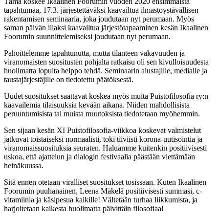
Tämä koskee Ikaalinen Foorumin vuoden 2020 ensimmäistä
tapahtumaa, 17.3. järjestettäväksi kaavailtua ilmastoystävällisen
rakentamisen seminaaria, joka joudutaan nyt perumaan. Myös
saman päivän illaksi kaavailtua järjestötapaaminen kesän Ikaalinen
Foorumin suunnittelemiseksi joudutaan nyt perumaan.
Pahoittelemme tapahtunutta, mutta tilanteen vakavuuden ja
viranomaisten suositusten pohjalta ratkaisu oli sen kivulloisuudesta
huolimatta lopulta helppo tehdä. Seminaarin alustajille, medialle ja
taustajärjestäjille on tiedotettu päätöksestä.
Uudet suositukset saattavat koskea myös muita Puistofilosofia ry:n
kaavailemia tilaisuuksia kevään aikana. Niiden mahdollisista
peruuntumisista tai muista muutoksista tiedotetaan myöhemmin.
Sen sijaan kesän XI Puistofilosofia-viikkoa koskevat valmistelut
jatkuvat toistaiseksi normaalisti, toki tiiviisti korona-uutisointia ja
viranomaissuosituksia seuraten. Haluamme kuitenkin positiivisesti
uskoa, että ajattelun ja dialogin festivaalia päästään viettämään
heinäkuussa.
Sitä ennen otetaan viralliset suositukset tosissaan. Kuten Ikaalinen
Foorumin puuhanainen, Leena Mäkelä positiivisesti summasi, c-
vitamiinia ja käsipesua kaikille! Vältetään turhaa liikkumista, ja
harjoitetaan kaikesta huolimatta päivittäin filosofiaa!