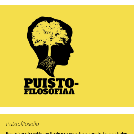
Puistofilosofia
Puistofilosofia-viikko on Ikaalisissa vuosittain järjestettävä ajattelun