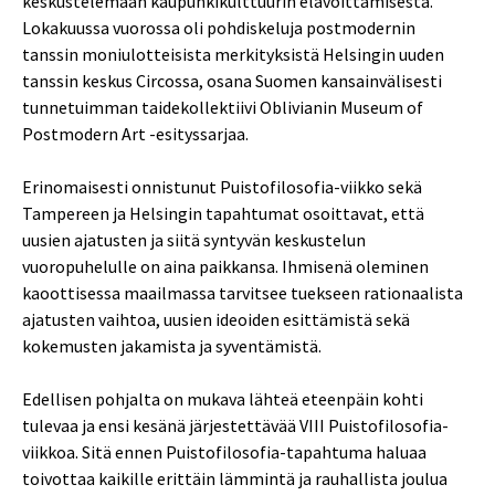
keskustelemaan kaupunkikulttuurin elävöittämisestä.
Lokakuussa vuorossa oli pohdiskeluja postmodernin
tanssin moniulotteisista merkityksistä Helsingin uuden
tanssin keskus Circossa, osana Suomen kansainvälisesti
tunnetuimman taidekollektiivi Oblivianin Museum of
Postmodern Art -esityssarjaa.
Erinomaisesti onnistunut Puistofilosofia-viikko sekä
Tampereen ja Helsingin tapahtumat osoittavat, että
uusien ajatusten ja siitä syntyvän keskustelun
vuoropuhelulle on aina paikkansa. Ihmisenä oleminen
kaoottisessa maailmassa tarvitsee tuekseen rationaalista
ajatusten vaihtoa, uusien ideoiden esittämistä sekä
kokemusten jakamista ja syventämistä.
Edellisen pohjalta on mukava lähteä eteenpäin kohti
tulevaa ja ensi kesänä järjestettävää VIII Puistofilosofia-
viikkoa. Sitä ennen Puistofilosofia-tapahtuma haluaa
toivottaa kaikille erittäin lämmintä ja rauhallista joulua