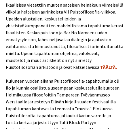
Ikaalisissa vietettiin muuten sateisen heinäkuun viimeisellä
viikolla helteisen aurinkoista VII Puistofilosofia-viikkoa.
Upeiden alustajien, keskustelijoiden ja
yhteistyökumppaneitten mahdollistama tapahtuma keräsi
Ikaalisten Keskuspuistoon ja Bar No Nameen uuden
ennätysyleisön, lähes neljäsataa dialogin ja ajatusten
vaihtamisesta kiinnostunutta, filosofisesti orientoitunutta
mieltä. Upean tapahtuman ohjelma, valokuvat,
muistelot ja muut artikkelit on nyt siirretty
Puistofilosofian arkistoon ja ovat katseltavissa
TÄÄLTÄ.
Kuluneen vuoden aikana Puistofilosofia-tapahtumalla oli
ilo ja kunnia osallistua useampaan keskustelutilaisuuteen.
Helmikuussa filosofoitiin Tampereen Työväenmuseo
Werstaalla järjestetyn Elävän kirjallisuuden festivaalilla
tapahtuman kantavasta teemasta ”musta”. Elokuussa
Puistofilosofia-tapahtuma jalkautui kadun varrelle jo
toista kertaa järjestettyyn Tulli Block Partyyn