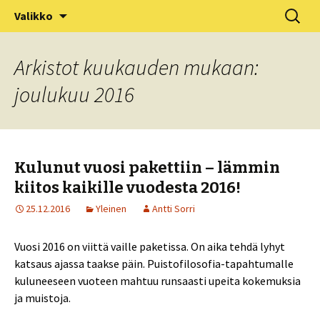
XV Puistofilosofia-viikko Ikaalisissa
Siirry
Haku:
Puistofilosofia
Valikko
sisältöön
15.-19.7.2025
Arkistot kuukauden mukaan:
joulukuu 2016
Kulunut vuosi pakettiin – lämmin
kiitos kaikille vuodesta 2016!
25.12.2016
Yleinen
Antti Sorri
Vuosi 2016 on viittä vaille paketissa. On aika tehdä lyhyt
katsaus ajassa taakse päin. Puistofilosofia-tapahtumalle
kuluneeseen vuoteen mahtuu runsaasti upeita kokemuksia
ja muistoja.