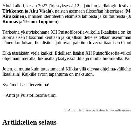
Yhtä kaikki, kesän 2022 järjestyksessä 12. ajattelun ja dialogin festi
Tirkkonen
ja
Aku Visala
), naisten asemaan filosofian historiassa (
Ma
Airaksinen
), ihmisen identiteetin etsimistä lähiöistä ja kulttuureista (
J
Kunnas
ja
Teemu Toppinen
).
Tärkeänä yksityiskohtana XII Puistofilosofia-viikolla Ikaalisissa on ku
suomalaisen filosofian kenttään ja kirjallisuudelle esitellään useam
hänen kuuluisan, Ikaalisiin sijoittuvan palkitun lovecraftiaanisen Ct
Eikä tässäkään vielä kaikki! Edellisen lisäksi XII Puistofilosofia-viik
ohjelmanumerolla, lukuisilla yksityiskohdilla ja muilla huomioilla. Pä
Joten, ei muuta kuin tutustumaan! Klikka yllä olevaa ohjelma-välilehteä
Ikaalisiin! Kaikille avoin tapahtuma on maksuton.
Sydämellisesti tervetuloa!
– Antti ja Puistofilosofia-tiimi
S. Albert Kivisen palkitun lovecraftiaanis
Artikkelien selaus