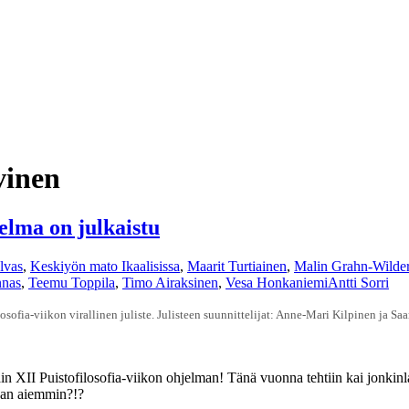
vinen
jelma on julkaistu
lvas
,
Keskiyön mato Ikaalisissa
,
Maarit Turtiainen
,
Malin Grahn-Wilde
nas
,
Teemu Toppila
,
Timo Airaksinen
,
Vesa Honkaniemi
Antti Sorri
losofia-viikon virallinen juliste. Julisteen suunnittelijat: Anne-Mari Kilpinen ja S
ittäin XII Puistofilosofia-viikon ohjelman! Tänä vuonna tehtiin kai jonki
kaan aiemmin?!?