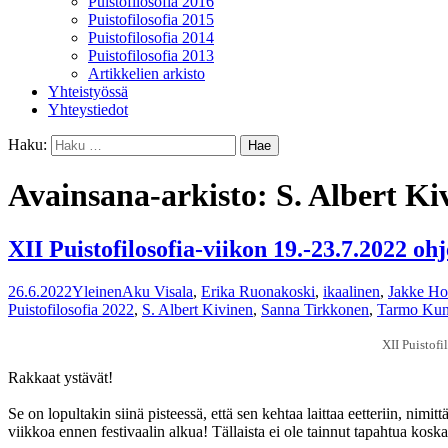
Puistofilosofia 2016
Puistofilosofia 2015
Puistofilosofia 2014
Puistofilosofia 2013
Artikkelien arkisto
Yhteistyössä
Yhteystiedot
Haku:
Avainsana-arkisto: S. Albert Ki
XII Puistofilosofia-viikon 19.-23.7.2022 oh
26.6.2022
Yleinen
Aku Visala
,
Erika Ruonakoski
,
ikaalinen
,
Jakke Ho
Puistofilosofia 2022
,
S. Albert Kivinen
,
Sanna Tirkkonen
,
Tarmo Kun
XII Puistofi
Rakkaat ystävät!
Se on lopultakin siinä pisteessä, että sen kehtaa laittaa eetteriin, nim
viikkoa ennen festivaalin alkua! Tällaista ei ole tainnut tapahtua kos