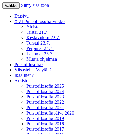
Siirry sisältöön
Valikko
XV Puistofilosofia-viikko Ikaalisissa 15.-19
Puistofilosofia
Etusivu
XVI Puistofilosofia-viikko
Yleistä
Tiistai 21.7.
Keskiviikko 22.7.
Torstai 23.7.
Perjantai 24.7.
Lauantai 25.7.
Muuta ohjelmaa
Puistofilosofia?
Viisastelua Väylällä
Ikaalinen?
Arkisto
Puistofilosofia 2025
Puistofilosofia 2024
Puistofilosofia 2023
Puistofilosofia 2022
Puistofilosofia 2021
Puistofilosofiapäivä 2020
Puistofilosofia 2019
Puistofilosofia 2018
Puistofilosofia 2017