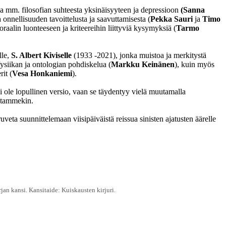
sia mm. filosofian suhteesta yksinäisyyteen ja depressioon
(Sanna
a onnellisuuden tavoittelusta ja saavuttamisesta (
Pekka Sauri
ja
Timo
raalin luonteeseen ja kriteereihin liittyviä kysymyksiä (
Tarmo
lle,
S. Albert Kiviselle
(1933 -2021), jonka muistoa ja merkitystä
ysiikan ja ontologian pohdiskelua (
Markku Keinänen
), kuin myös
it (
Vesa Honkaniemi
).
ei ole lopullinen versio, vaan se täydentyy vielä muutamalla
iltammekin.
veta suunnittelemaan viisipäiväistä reissua sinisten ajatusten äärelle
jan kansi. Kansitaide: Kuiskausten kirjuri.