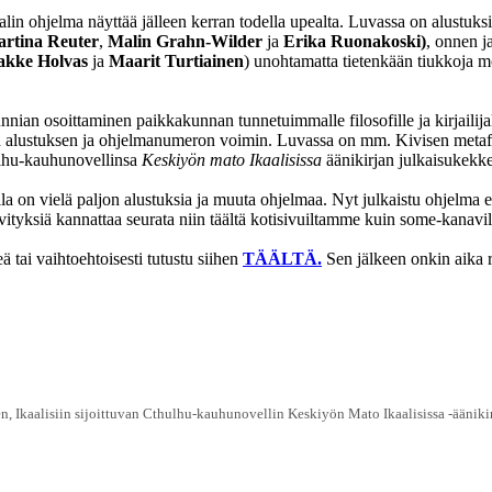
vaalin ohjelma näyttää jälleen kerran todella upealta. Luvassa on alustuk
rtina Reuter
,
Malin Grahn-Wilder
ja
Erika Ruonakoski)
, onnen j
akke Holvas
ja
Maarit Turtiainen
) unohtamatta tietenkään tiukkoja mo
nnian osoittaminen paikkakunnan tunnetuimmalle filosofille ja kirjailija
man alustuksen ja ohjelmanumeron voimin. Luvassa on mm. Kivisen metaf
hulhu-kauhunovellinsa
Keskiyön mato Ikaalisissa
äänikirjan julkaisukekker
olla on vielä paljon alustuksia ja muuta ohjelmaa. Nyt julkaistu ohjelma 
ivityksiä kannattaa seurata niin täältä kotisivuiltamme kuin some-kanav
 tai vaihtoehtoisesti tutustu siihen
TÄÄLTÄ.
Sen jälkeen onkin aika ru
en, Ikaalisiin sijoittuvan Cthulhu-kauhunovellin Keskiyön Mato Ikaalisissa -äänikir