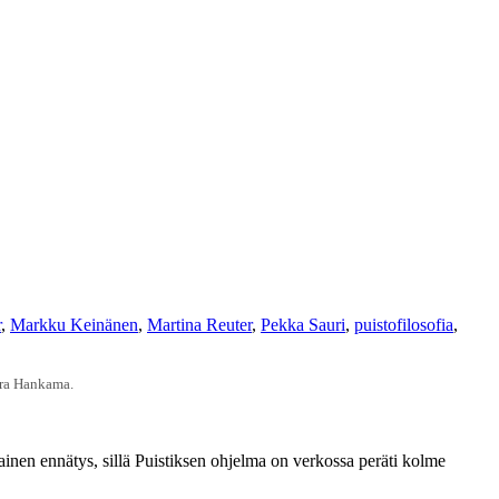
r
,
Markku Keinänen
,
Martina Reuter
,
Pekka Sauri
,
puistofilosofia
,
aara Hankama.
nlainen ennätys, sillä Puistiksen ohjelma on verkossa peräti kolme