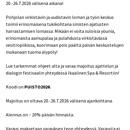
20.-26.7.2026 välisenä aikana!
Pohjolan virkistävin ja uudistavin loman ja työn keskus
toimii erinomaisena tukikohtana sinisten ajatusten
harrastamisen lomassa. Mikään ei voita suloisia yöunia,
erinomaista aamupalaa ja pulahdusta virkistävässä
vesitropiikissa, kuorimaan pois päältä päivän keskustelujen
mukanaan tuoma älypöly!
Lue tarkemmat ohjeet alta ja varaa majoitus ajattelun ja
dialogin festivaalin yhteydessä Ikaalinen Spa & Resortiin!
Koodi on
PUISTO2026
.
Majoitus on oltava 20.-26.7.2026 välisenä ajankohtana.
Alennus on – 20% päivän hinnasta.
Varaus maksetaan varauksen teon yhteydessä. Varausta ei