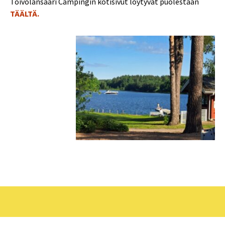
Toivolansaari Campingin kotisivut löytyvät puolestaan
TÄÄLTÄ.