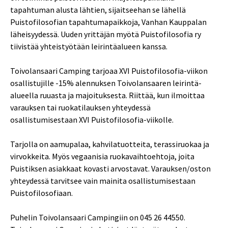
tapahtuman alusta lähtien, sijaitseehan se lähellä
Puistofilosofian tapahtumapaikkoja, Vanhan Kauppalan
läheisyydessä. Uuden yrittäjän myötä Puistofilosofia ry
tiivistää yhteistyötään leirintäalueen kanssa.
Toivolansaari Camping tarjoaa XVI Puistofilosofia-viikon
osallistujille -15% alennuksen Toivolansaaren leirintä-
alueella ruuasta ja majoituksesta. Riittää, kun ilmoittaa
varauksen tai ruokatilauksen yhteydessä
osallistumisestaan XVI Puistofilosofia-viikolle.
Tarjolla on aamupalaa, kahvilatuotteita, terassiruokaa ja
virvokkeita. Myös vegaanisia ruokavaihtoehtoja, joita
Puistiksen asiakkaat kovasti arvostavat. Varauksen/oston
yhteydessä tarvitsee vain mainita osallistumisestaan
Puistofilosofiaan.
Puhelin Toivolansaari Campingiin on 045 26 44550.