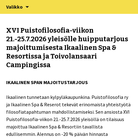
XV Puistofilosofia-viikko Ikaalisissa
Siirry
Haku:
Puistofilosofia
Valikko
sisältöön
15.-19.7.2025
XVI Puistofilosofia-viikon
21.-25.7.2026 yleisölle huipputarjous
majoittumisesta Ikaalinen Spa &
Resortissa ja Toivolansaari
Campingissa
I
KAALINEN SPAN MAJOITUSTARJOUS
Ikaalinen tunnetaan kylpyläkaupunkina. Puistofilosofia ry
ja Ikaalinen Spa & Reserot tekevät erinomaista yhteistyötä
filosofiatapahtuman mahdollistamiseksi. Sen ansiosta XVI
Puistofilosofia-viikon 21.-25.7.2026 yleisöllä on tilaisuus
majoittua Ikaalinen Spa & Resortiin tavallista
edullisemmin. Alennus on -20 % päivän hinnasta