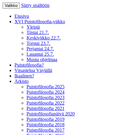
Siirry sisältöön
Valikko
XV Puistofilosofia-viikko Ikaalisissa
Puistofilosofia
Etusivu
15.-19.7.2025
XVI Puistofilosofia-viikko
Yleistä
Tiistai 21.7.
Keskiviikko 22.7.
Torstai 23.7.
Perjantai 24.7.
Lauantai 25.7.
Muuta ohjelmaa
Puistofilosofia?
Viisastelua Väylällä
Ikaalinen?
Arkisto
Puistofilosofia 2025
Puistofilosofia 2024
Puistofilosofia 2023
Puistofilosofia 2022
Puistofilosofia 2021
Puistofilosofiapäivä 2020
Puistofilosofia 2019
Puistofilosofia 2018
Puistofilosofia 2017