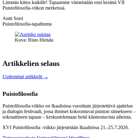
Lämmin kiitos kaikille! Tapaamme viimeistään ensi kesänä VII
Puistofilosofia-viikon merkeissä.
Antti Sorri
Puistofilosofia-tapahtuma
Kuva: Risto Hietala
Artikkelien selaus
Uudemmat artikkelit
→
Puistofilosofia
Puistofilosofia-viikko on Ikaalisissa vuosittain järjestettävä ajattelun
ja dialogin festivaali, jossa ihmiset kokoontuvat puiston siimekseen –
sokraattiseen tapaan – keskustelemaan heitä kiinnostavista aiheista.
XVI Puistofilosofia -viikko järjestetään Ikaalisissa 21.-25.7.2026.
Tietosuojaseloste
Voimanlähteenä WordPress