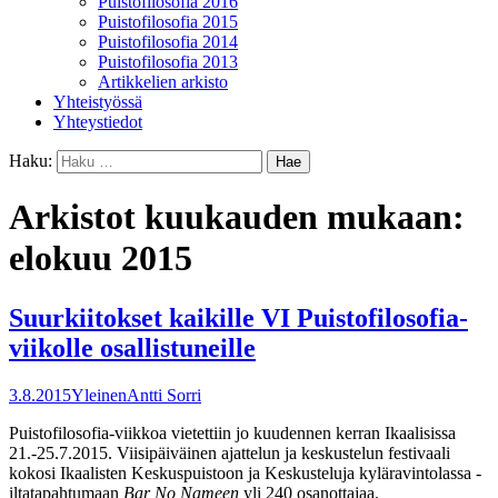
Puistofilosofia 2016
Puistofilosofia 2015
Puistofilosofia 2014
Puistofilosofia 2013
Artikkelien arkisto
Yhteistyössä
Yhteystiedot
Haku:
Arkistot kuukauden mukaan:
elokuu 2015
Suurkiitokset kaikille VI Puistofilosofia-
viikolle osallistuneille
3.8.2015
Yleinen
Antti Sorri
Puistofilosofia-viikkoa vietettiin jo kuudennen kerran Ikaalisissa
21.-25.7.2015. Viisipäiväinen ajattelun ja keskustelun festivaali
kokosi Ikaalisten Keskuspuistoon ja Keskusteluja kyläravintolassa -
iltatapahtumaan
Bar No Nameen
yli 240 osanottajaa.