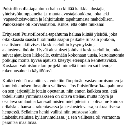
Puistofilosofia-tapahtuma haluaa kiittää kaikkia alustajia,
yhteistyökumppaneita ja muuta avustajajoukkoa, joka teki
vapaaehtoisvoimin ja lahjoituksin tapahtumasta mahdollisen.
Panoksenne oli korvaamaton. Kiitos, että olitte mukana!
Erityisesti Puistofilosofia-tapahtuma haluaa kiittää yleisöä, joka
oikukkaasta säästä huolimatta saapui paikalle runsain joukoin,
osallistuen aktiivisesti keskusteluihin kysymyksin ja
ajatustenvaihdoin. Hyvät alustukset johtivat keskusteluihin, jotka
saivat ajatuksen liikkeelle, etsimään kokonaan uusia, kartoitattomia
polkuja; monta hyvää ajatusta kiteytyi eteenpäin kehitettäväksi.
Koskaan valmistumaton projekti nimeltä ihminen sai hienoja
rakennusaineita käyttöönsä.
Kaikki edellä mainittu saavutettiin lämpimän vastavuoroisuuden ja
kunnioittamisen ilmapiirin vallitessa. Jos Puistofilosofia-tapahtuma
on sen järjestäjille jotain opettanut, niin ennen kaikkea sen, että
todellisuutta ymmärtääkseen on oltava utelias, mutta nöyrä ja
osattava suhtautua kanssaihmisten mielipiteisiin – olivat ne kuinka
erilaisia tahansa – rakentavassa ja keskustelevassa, sokraattisessa
hengessä. Sellainen henki vallitsi niin puistossa kuin
iltakeskusteluissa kyläravintolassa, ja sen vallitessa oli verratonta
parantaa maailmaa.