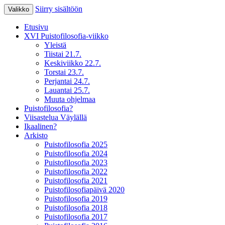
Siirry sisältöön
Valikko
XV Puistofilosofia-viikko Ikaalisissa 15.-19
Puistofilosofia
Etusivu
XVI Puistofilosofia-viikko
Yleistä
Tiistai 21.7.
Keskiviikko 22.7.
Torstai 23.7.
Perjantai 24.7.
Lauantai 25.7.
Muuta ohjelmaa
Puistofilosofia?
Viisastelua Väylällä
Ikaalinen?
Arkisto
Puistofilosofia 2025
Puistofilosofia 2024
Puistofilosofia 2023
Puistofilosofia 2022
Puistofilosofia 2021
Puistofilosofiapäivä 2020
Puistofilosofia 2019
Puistofilosofia 2018
Puistofilosofia 2017