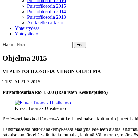
Puistofilosofia 2016
Puistofilosofia 2015
Puistofilosofia 2014
Puistofilosofia 2013
Artikkelien arkisto
Yhteistyössä
Yhteystiedot
Haku:
Ohjelma 2015
VI PUISTOFILOSOFIA-VIIKON OHJELMA
TIISTAI 21.7.2015
Puistofilosofiaa klo 15.00 (Ikaalisten Keskuspuisto)
Kuva: Tuomas Uusiheimo
Professori Jaakko Hämeen-Anttila: Länsimaisen kulttuurin juuret Lähi
Länsimaisessa historianäkemyksessä elää yhä edelleen ajatus länsimai
ratkaisevan tärkeitä vaikutteita muualta, lähinnä Välimeren ympäristö