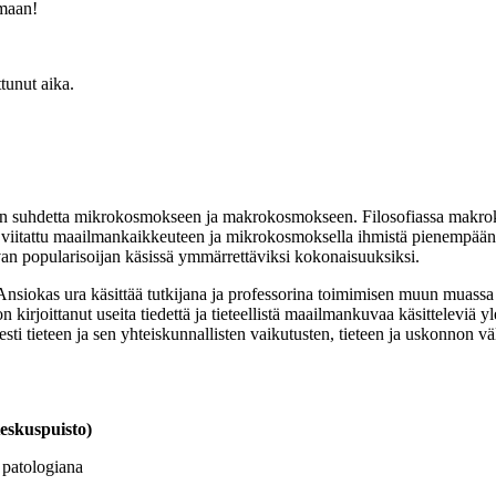
emaan!
unut aika.
en suhdetta mikrokosmokseen ja makrokosmokseen. Filosofiassa makrokosm
iitattu maailmankaikkeuteen ja mikrokosmoksella ihmistä pienempään, v
van popularisoijan käsissä ymmärrettäviksi kokonaisuuksiksi.
 Ansiokas ura käsittää tutkijana ja professorina toimimisen muun muas
rjoittanut useita tiedettä ja tieteellistä maailmankuvaa käsitteleviä yl
esti tieteen ja sen yhteiskunnallisten vaikutusten, tieteen ja uskonnon
Keskuspuisto)
 patologiana