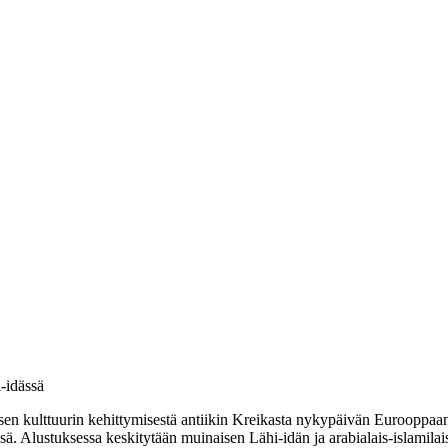
-idässä
sen kulttuurin kehittymisestä antiikin Kreikasta nykypäivän Eurooppaa
ssä. Alustuksessa keskitytään muinaisen Lähi-idän ja arabialais-islamila