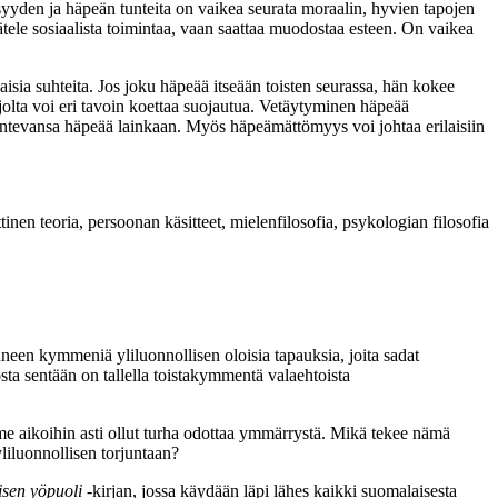
lisyyden ja häpeän tunteita on vaikea seurata moraalin, hyvien tapojen
äätele sosiaalista toimintaa, vaan saattaa muodostaa esteen. On vaikea
laisia suhteita. Jos joku häpeää itseään toisten seurassa, hän kokee
, jolta voi eri tavoin koettaa suojautua. Vetäytyminen häpeää
ää tuntevansa häpeää lainkaan. Myös häpeämättömyys voi johtaa erilaisiin
tinen teoria, persoonan käsitteet, mielenfilosofia, psykologian filosofia
uneen kymmeniä yliluonnollisen oloisia tapauksia, joita sadat
ta sentään on tallella toistakymmentä valaehtoista
me aikoihin asti ollut turha odottaa ymmärrystä. Mikä tekee nämä
liluonnollisen torjuntaan?
isen yöpuoli
-kirjan, jossa käydään läpi lähes kaikki suomalaisesta