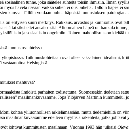
ä sosiaalinen tunne, joka säätelee suhteita toisiin ihmisiin. Ilman syyl
voi myös hävetä itseään vaikka siihen ei olisi aihetta. Tällöin häpeä ei s
 toisten kanssa. Tällöin voidaan puhua häpeästä tunnustuksen patologiana.
oilla on erityisen suuri merkitys. Rakkaus, arvostus ja kunnioitus ovat täl
 saa sitä tai siksi ettei ansaitse sitä. Alinomainen häpeä on hankala tunne
iin yksilöllisiin ja sosiaalisiin ongelmiin. Toinen mahdollisuus on kielt
issä tunnustussuhteissa.
 yliopistossa. Tutkimuskohteitaan ovat olleet saksalainen idealismi, kriit
ä vastaanottoa Helsingissä.
mitukset mahtuvat?
ormaaleista ilmiöistä parhaiten todistettuna. Suomessakin tiedetään satt
”viralliseen” maailmankuvaamme. Jopa Ylöjärven Martinin kummittelu, jos
 Moni kohtaa yliluonnollisen arkielämässään, mutta tiedemiehiltä on vii
ssa maailmankuvassamme edelleen myyttisiä rakenteita, jotka johtavat y
ytetyöt johtivat kummitusten maailmaan. Vuonna 1993 hän julkaisi
Oleva