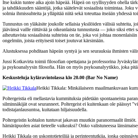
Itse kukin tuntee aika ajoin häpeää. Häpeä on syyllisyyden ohella tärke
ja tahdikkuuden sääntöjä, jotka säätelevät sosiaalista toimintaa. Joku 
solmia ihmissuhteita ja ylläpitää niitä sekä toteuttaa itseään yhdessä
Tunnustus on yläkäsite joukolle sellaisia yksilöiden välisiä suhteita, j
jäävänsä vaille riittävää ja oikeanlaista tunnustusta — joko siksi ettei
aiheuttavista sosiaalisista suhteista on tie, joka voi johtaa monenlais
ongelmiin, joista erityisesti toiset joutuvat kärsimään.
Alustuksessa pohditaan häpeän syntyä ja sen seurauksia ihmisten välis
Jussi Kotkavirta toimii filosofian opettajana ja professorina Jyväskylän
ja psykoanalyysin filosofia. Hän on myös psykoanalyytikko, joka pitä
Keskusteluja kyläravintolassa klo 20.00 (Bar No Name)
Heikki Tikkala: Minkälaiseen maailmankuvaan kum
Poltergeistia eli mellastavia kummituksia pidetään spontaaneista paran
silminnäkijät ovat seuranneet. Poltergeist ei kuitenkaan ole päässyt 
todistajanlausuntoa, kuitataan hiljaisuudella.
Poltergeistin kohtalon tuntuvat jakavan muutkin paranormaalit ilmiöt.
hämäräpuolen asiat tieteelle vaikeaksi? Onko valistuneessa länsimaise
Heikki Tikkala on uskontotieteilijä ja perinteentutkija, jonka opinnä