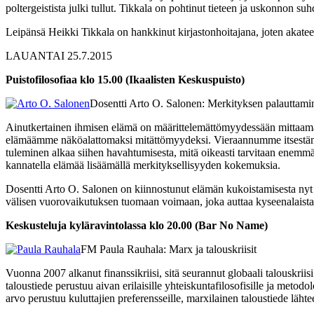
poltergeistista julki tullut. Tikkala on pohtinut tieteen ja uskonnon s
Leipänsä Heikki Tikkala on hankkinut kirjastonhoitajana, joten akatee
LAUANTAI 25.7.2015
Puistofilosofiaa klo 15.00 (Ikaalisten Keskuspuisto)
Dosentti Arto O. Salonen: Merkityksen palauttam
Ainutkertainen ihmisen elämä on määrittelemättömyydessään mittaamat
elämäämme näköalattomaksi mitättömyydeksi. Vieraannumme itsestämme
tuleminen alkaa siihen havahtumisesta, mitä oikeasti tarvitaan enemm
kannatella elämää lisäämällä merkityksellisyyden kokemuksia.
Dosentti Arto O. Salonen on kiinnostunut elämän kukoistamisesta nyt 
välisen vuorovaikutuksen tuomaan voimaan, joka auttaa kyseenalaistam
Keskusteluja kyläravintolassa klo 20.00 (Bar No Name)
FM Paula Rauhala: Marx ja talouskriisit
Vuonna 2007 alkanut finanssikriisi, sitä seurannut globaali talouskriisi
taloustiede perustuu aivan erilaisille yhteiskuntafilosofisille ja metodo
arvo perustuu kuluttajien preferensseille, marxilainen taloustiede läht