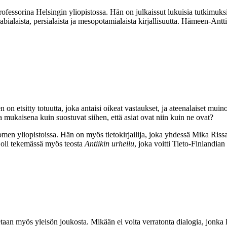
ssorina Helsingin yliopistossa. Hän on julkaissut lukuisia tutkimuksia ar
abialaista, persialaista ja mesopotamialaista kirjallisuutta. Hämeen-Ant
 on etsitty totuutta, joka antaisi oikeat vastaukset, ja ateenalaiset muin
ukaisena kuin suostuvat siihen, että asiat ovat niin kuin ne ovat?
omen yliopistoissa. Hän on myös tietokirjailija, joka yhdessä Mika Ris
 oli tekemässä myös teosta
Antiikin urheilu
, joka voitti Tieto-Finlandia
stetaan myös yleisön joukosta. Mikään ei voita verratonta dialogia, jonk