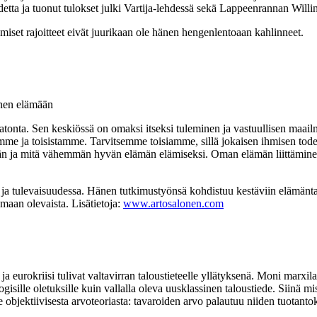
uhdetta ja tuonut tulokset julki Vartija-lehdessä sekä Lappeenrannan Wil
miset rajoitteet eivät juurikaan ole hänen hengenlentoaan kahlinneet.
inen elämään
onta. Sen keskiössä on omaksi itseksi tuleminen ja vastuullisen maai
 ja toisistamme. Tarvitsemme toisiamme, sillä jokaisen ihmisen todel
än ja mitä vähemmän hyvän elämän elämiseksi. Oman elämän liittäminen 
ja tulevaisuudessa. Hänen tutkimustyönsä kohdistuu kestäviin elämänta
aan olevaista. Lisätietoja:
www.artosalonen.com
 ja eurokriisi tulivat valtavirran taloustieteelle yllätyksenä. Moni marxi
logisille oletuksille kuin vallalla oleva uusklassinen taloustiede. Siinä 
ee objektiivisesta arvoteoriasta: tavaroiden arvo palautuu niiden tuotant