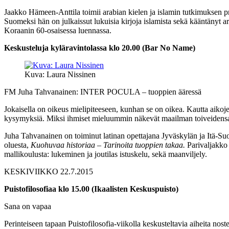
Jaakko Hämeen-Anttila toimii arabian kielen ja islamin tutkimuksen profe
Suomeksi hän on julkaissut lukuisia kirjoja islamista sekä kääntänyt ar
Koraanin 60-osaisessa luennassa.
Keskusteluja kyläravintolassa klo 20.00 (Bar No Name)
Kuva: Laura Nissinen
FM Juha Tahvanainen: INTER POCULA – tuoppien ääressä
Jokaisella on oikeus mielipiteeseen, kunhan se on oikea. Kautta aikojen
kysymyksiä. Miksi ihmiset mieluummin näkevät maailman toiveidensa m
Juha Tahvanainen on toiminut latinan opettajana Jyväskylän ja Itä-Su
oluesta,
Kuohuvaa historiaa – Tarinoita tuoppien takaa.
Parivaljakko
mallikoulusta: lukeminen ja joutilas istuskelu, sekä maanviljely.
KESKIVIIKKO 22.7.2015
Puistofilosofiaa klo 15.00 (Ikaalisten Keskuspuisto)
Sana on vapaa
Perinteiseen tapaan Puistofilosofia-viikolla keskusteltavia aiheita no