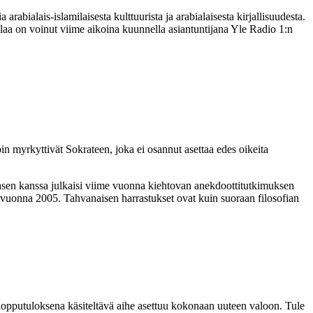
abialais-islamilaisesta kulttuurista ja arabialaisesta kirjallisuudesta.
tilaa on voinut viime aikoina kuunnella asiantuntijana Yle Radio 1:n
oin myrkyttivät Sokrateen, joka ei osannut asettaa edes oikeita
sasen kanssa julkaisi viime vuonna kiehtovan anekdoottitutkimuksen
n vuonna 2005. Tahvanaisen harrastukset ovat kuin suoraan filosofian
a lopputuloksena käsiteltävä aihe asettuu kokonaan uuteen valoon. Tule