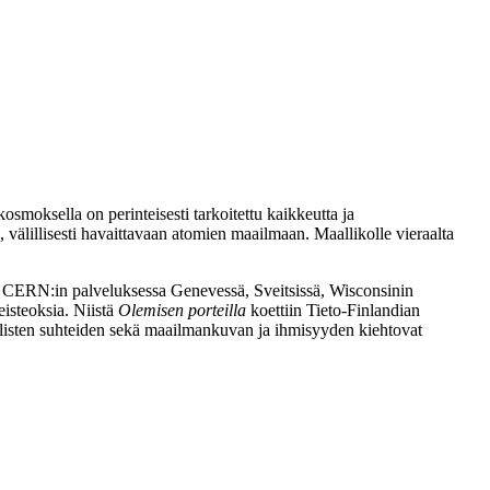
oksella on perinteisesti tarkoitettu kaikkeutta ja
älillisesti havaittavaan atomien maailmaan. Maallikolle vieraalta
sa CERN:in palveluksessa Genevessä, Sveitsissä, Wisconsinin
eisteoksia. Niistä
Olemisen porteilla
koettiin Tieto-Finlandian
 välisten suhteiden sekä maailmankuvan ja ihmisyyden kiehtovat