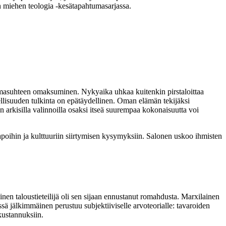
lin miehen teologia -kesätapahtumasarjassa.
lmasuhteen omaksuminen. Nykyaika uhkaa kuitenkin pirstaloittaa
lisuuden tulkinta on epätäydellinen. Oman elämän tekijäksi
arkisilla valinnoilla osaksi itseä suurempaa kokonaisuutta voi
poihin ja kulttuuriin siirtymisen kysymyksiin. Salonen uskoo ihmisten
lainen taloustieteilijä oli sen sijaan ennustanut romahdusta. Marxilainen
missä jälkimmäinen perustuu subjektiiviselle arvoteorialle: tavaroiden
okustannuksiin.