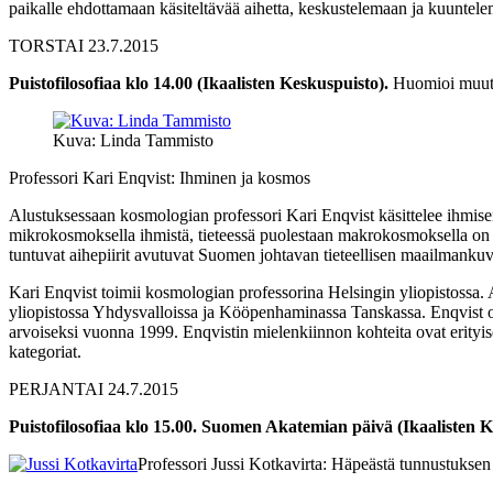
paikalle ehdottamaan käsiteltävää aihetta, keskustelemaan ja kuuntel
TORSTAI 23.7.2015
Puistofilosofiaa klo 14.00 (Ikaalisten Keskuspuisto).
Huomioi muutt
Kuva: Linda Tammisto
Professori Kari Enqvist: Ihminen ja kosmos
Alustuksessaan kosmologian professori Kari Enqvist käsittelee ihmis
mikrokosmoksella ihmistä, tieteessä puolestaan makrokosmoksella on v
tuntuvat aihepiirit avutuvat Suomen johtavan tieteellisen maailmanku
Kari Enqvist toimii kosmologian professorina Helsingin yliopistossa.
yliopistossa Yhdysvalloissa ja Kööpenhaminassa Tanskassa. Enqvist on ki
arvoiseksi vuonna 1999. Enqvistin mielenkiinnon kohteita ovat erityis
kategoriat.
PERJANTAI 24.7.2015
Puistofilosofiaa klo 15.00. Suomen Akatemian päivä (Ikaalisten 
Professori Jussi Kotkavirta: Häpeästä tunnustuksen