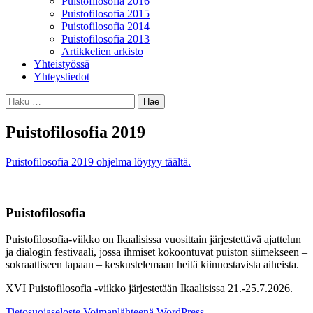
Puistofilosofia 2016
Puistofilosofia 2015
Puistofilosofia 2014
Puistofilosofia 2013
Artikkelien arkisto
Yhteistyössä
Yhteystiedot
Haku:
Puistofilosofia 2019
Puistofilosofia 2019 ohjelma löytyy täältä.
Puistofilosofia
Puistofilosofia-viikko on Ikaalisissa vuosittain järjestettävä ajattelun
ja dialogin festivaali, jossa ihmiset kokoontuvat puiston siimekseen –
sokraattiseen tapaan – keskustelemaan heitä kiinnostavista aiheista.
XVI Puistofilosofia -viikko järjestetään Ikaalisissa 21.-25.7.2026.
Tietosuojaseloste
Voimanlähteenä WordPress