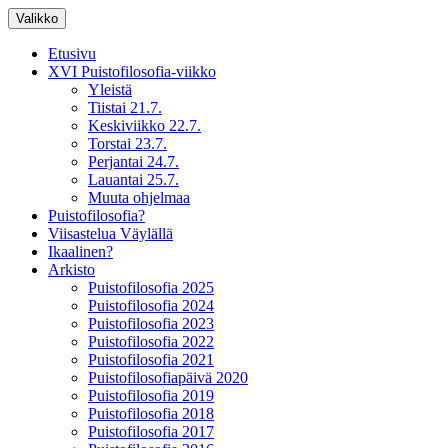
Siirry
Valikko
sisältöön
XV Puistofilosofia-viikko Ikaalisissa
Puistofilosofia
Etusivu
15.-19.7.2025
XVI Puistofilosofia-viikko
Yleistä
Tiistai 21.7.
Keskiviikko 22.7.
Torstai 23.7.
Perjantai 24.7.
Lauantai 25.7.
Muuta ohjelmaa
Puistofilosofia?
Viisastelua Väylällä
Ikaalinen?
Arkisto
Puistofilosofia 2025
Puistofilosofia 2024
Puistofilosofia 2023
Puistofilosofia 2022
Puistofilosofia 2021
Puistofilosofiapäivä 2020
Puistofilosofia 2019
Puistofilosofia 2018
Puistofilosofia 2017